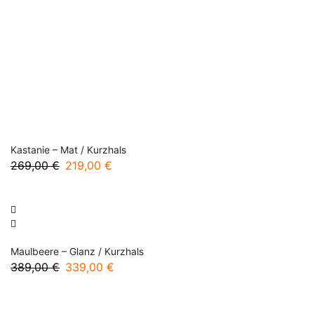
Kastanie – Mat / Kurzhals
269,00
€
Ursprünglicher
219,00
€
Aktueller
Preis
Preis
war:
ist:
269,00 €
219,00 €.
Maulbeere – Glanz / Kurzhals
389,00
€
Ursprünglicher
339,00
€
Aktueller
Preis
Preis
war:
ist: