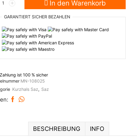
In den Warenkorb
agoni
339,00 €
289
z
GARANTIERT
SICHER
BEZAHLEN
hals
ge
 Zahlung ist
100 % sicher
kelnummer
MN-108025
gorie
Kurzhals Saz
,
Saz
len:
BESCHREIBUNG
INFO