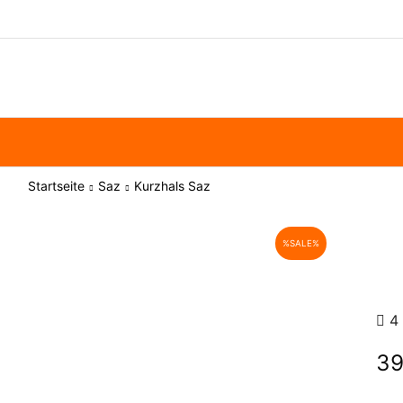
Startseite
Saz
Kurzhals Saz
%SALE%
4 
39