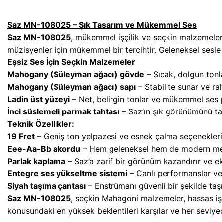
Saz MN-108025 – Şık Tasarım ve Mükemmel Ses
Saz MN-108025
, mükemmel işçilik ve seçkin malzemelerl
müzisyenler için mükemmel bir tercihtir. Geleneksel sesl
Eşsiz Ses İçin Seçkin Malzemeler
Mahogany (Süleyman ağacı) gövde
– Sıcak, dolgun ton
Mahogany (Süleyman ağacı) sapı
– Stabilite sunar ve rah
Ladin üst yüzeyi
– Net, belirgin tonlar ve mükemmel ses 
İnci süslemeli parmak tahtası
– Saz’ın şık görünümünü ta
Teknik Özellikler:
19 Fret
– Geniş ton yelpazesi ve esnek çalma seçenekleri
Eee-Aa-Bb akordu
– Hem geleneksel hem de modern melo
Parlak kaplama
– Saz’a zarif bir görünüm kazandırır ve e
Entegre ses yükseltme sistemi
– Canlı performanslar veya
Siyah taşıma çantası
– Enstrümanı güvenli bir şekilde taş
Saz MN-108025
, seçkin Mahagoni malzemeler, hassas işç
konusundaki en yüksek beklentileri karşılar ve her seviyed