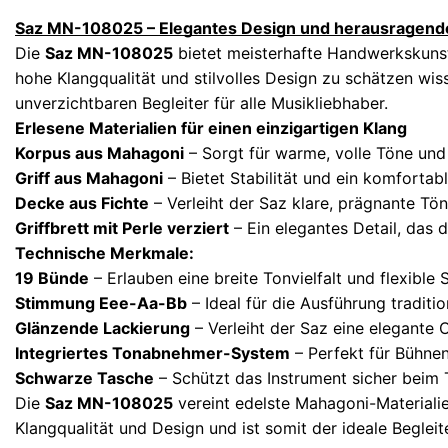
Saz MN-108025 – Elegantes Design und herausragend
Die
Saz MN-108025
bietet meisterhafte Handwerkskunst 
hohe Klangqualität und stilvolles Design zu schätzen w
unverzichtbaren Begleiter für alle Musikliebhaber.
Erlesene Materialien für einen einzigartigen Klang
Korpus aus Mahagoni
– Sorgt für warme, volle Töne und
Griff aus Mahagoni
– Bietet Stabilität und ein komfortabl
Decke aus Fichte
– Verleiht der Saz klare, prägnante Tö
Griffbrett mit Perle verziert
– Ein elegantes Detail, das 
Technische Merkmale:
19 Bünde
– Erlauben eine breite Tonvielfalt und flexible 
Stimmung Eee-Aa-Bb
– Ideal für die Ausführung traditi
Glänzende Lackierung
– Verleiht der Saz eine elegante 
Integriertes Tonabnehmer-System
– Perfekt für Bühnen
Schwarze Tasche
– Schützt das Instrument sicher beim 
Die
Saz MN-108025
vereint edelste Mahagoni-Materialie
Klangqualität und Design und ist somit der ideale Begleit