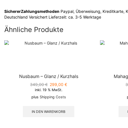
SichererZahlungsmethoden
Paypal, Überweisung, Kreditkarte, K
Deutschland Versichert Lieferzeit: ca. 3-5 Werktage
Ähnliche Produkte
Nusbaum – Glanz / Kurzhals
Mahago
349,00
€
Ursprünglicher
299,00
€
Aktueller
inkl. 19 % MwSt.
Preis
Preis
war:
ist:
plus
Shipping Costs
349,00 €
299,00 €.
IN DEN WARENKORB