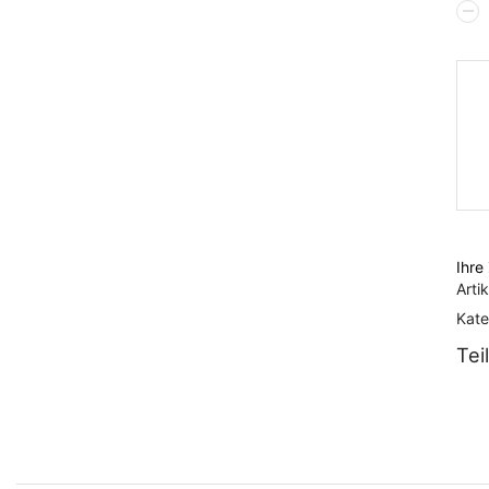
Mah
–
Glan
/
Kurz
Men
Ihre
Arti
Kate
Tei