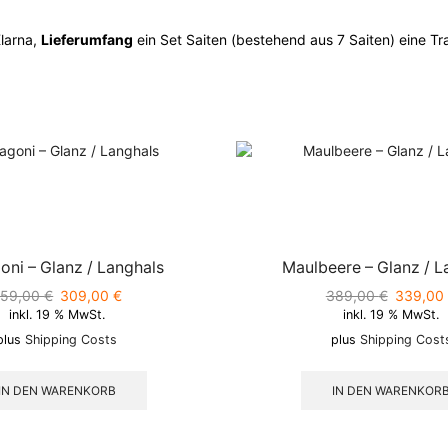
larna,
Lieferumfang
ein Set Saiten (bestehend aus 7 Saiten) eine 
ni – Glanz / Langhals
Maulbeere – Glanz / L
359,00
€
Ursprünglicher
309,00
€
Aktueller
389,00
€
Ursprüng
339,00
inkl. 19 % MwSt.
inkl. 19 % MwSt.
Preis
Preis
Preis
war:
ist:
war:
plus
Shipping Costs
plus
Shipping Cost
359,00 €
309,00 €.
389,00 
IN DEN WARENKORB
IN DEN WARENKOR