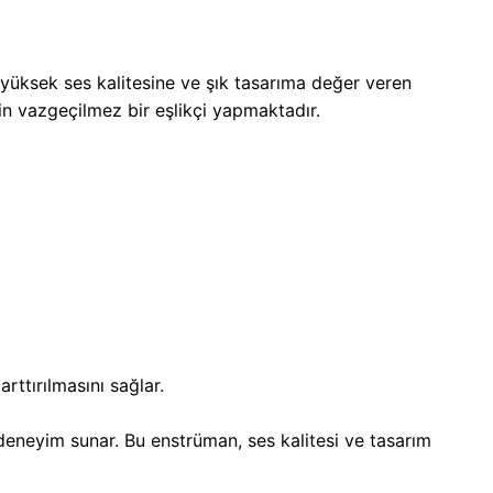
yüksek ses kalitesine ve şık tasarıma değer veren
in vazgeçilmez bir eşlikçi yapmaktadır.
rttırılmasını sağlar.
 deneyim sunar. Bu enstrüman, ses kalitesi ve tasarım