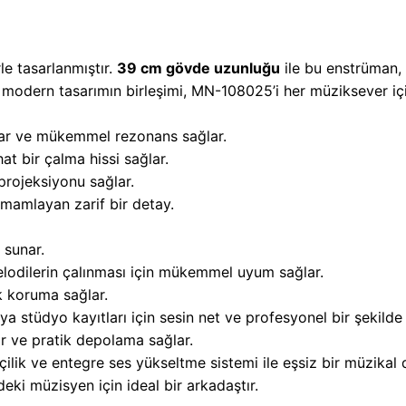
e tasarlanmıştır.
39 cm gövde uzunluğu
ile bu enstrüman, 
e modern tasarımın birleşimi, MN-108025’i her müziksever iç
lar ve mükemmel rezonans sağlar.
at bir çalma hissi sağlar.
projeksiyonu sağlar.
mamlayan zarif bir detay.
 sunar.
dilerin çalınması için mükemmel uyum sağlar.
k koruma sağlar.
 stüdyo kayıtları için sesin net ve profesyonel bir şekilde a
ır ve pratik depolama sağlar.
ilik ve entegre ses yükseltme sistemi ile eşsiz bir müzikal
eki müzisyen için ideal bir arkadaştır.