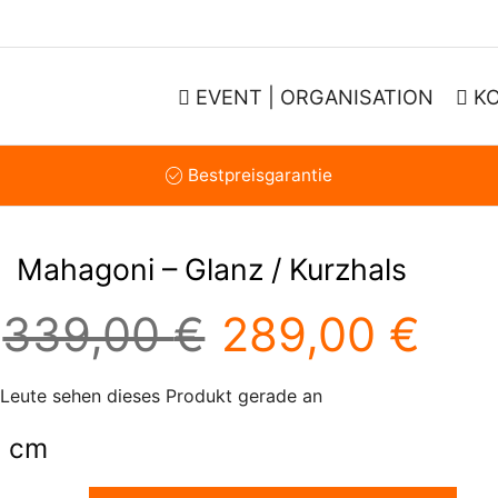
EVENT | ORGANISATION
K
Bestpreisgarantie
Mahagoni – Glanz / Kurzhals
339,00
€
Ursprünglich
289,00
€
Akt
Preis
Pre
Leute sehen dieses Produkt gerade an
 cm
war:
ist: