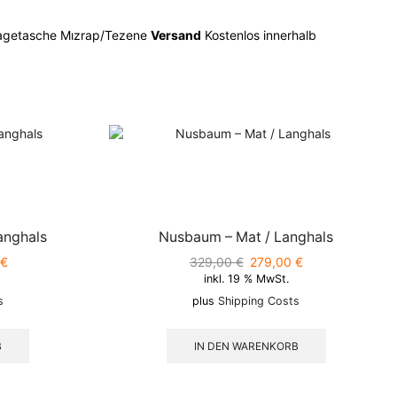
Tragetasche Mızrap/Tezene
Versand
Kostenlos innerhalb
anghals
Nusbaum – Mat / Langhals
licher
€
Aktueller
329,00
€
Ursprünglicher
279,00
€
Aktueller
inkl. 19 % MwSt.
Preis
Preis
Preis
ist:
war:
ist:
s
plus
Shipping Costs
€
339,00 €.
329,00 €
279,00 €.
B
IN DEN WARENKORB